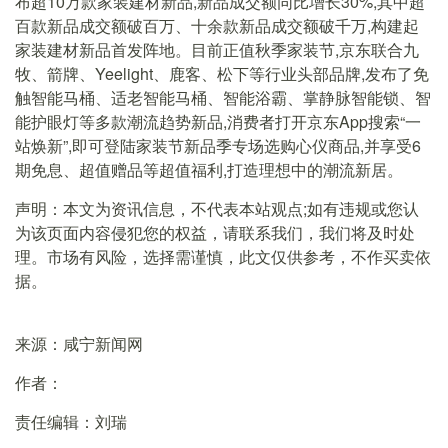
布超10万款家装建材新品,新品成交额同比增长30%,其中超
百款新品成交额破百万、十余款新品成交额破千万,构建起
家装建材新品首发阵地。目前正值秋季家装节,京东联合九
牧、箭牌、Yeelight、鹿客、松下等行业头部品牌,发布了免
触智能马桶、适老智能马桶、智能浴霸、掌静脉智能锁、智
能护眼灯等多款潮流趋势新品,消费者打开京东App搜索“一
站焕新”,即可登陆家装节新品季专场选购心仪商品,并享受6
期免息、超值赠品等超值福利,打造理想中的潮流新居。
声明：本文为资讯信息，不代表本站观点;如有违规或您认
为该页面内容侵犯您的权益，请联系我们，我们将及时处
理。市场有风险，选择需谨慎，此文仅供参考，不作买卖依
据。
来源：咸宁新闻网
作者：
责任编辑：刘瑞