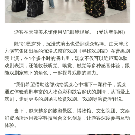
游客在天津美术馆使用MR眼镜观展。（受访者供图）
除“沉浸游”外，沉浸式演出也受到观众热捧。由天津北
方演艺集团出品的沉浸式感官戏剧《寻找戏剧家》在曹禺剧
院上演，在1个多小时的演出里，观众不仅可以近距离体验
戏剧表演，还能收获听觉、嗅觉、触觉等多种感官体验，跟
随戏剧家笔下的角色，一起探寻戏剧的魅力。
“我们希望借助这部戏给观众心中埋下一颗种子，观众
通过体验戏剧丰富的人物色彩和跌宕起伏的剧情，从而爱上
戏剧，走到更多的剧场去欣赏戏剧。”戏剧导演贾泽轩说。
当下，越来越多的旅游景区、博物馆、文艺院团、文娱
消费场所运用数字科技融合文化创意，让游客深度参与互动
体验。