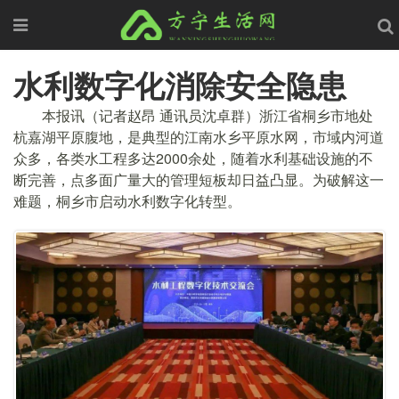
水利数字化消除安全隐患
本报讯（记者赵昂 通讯员沈卓群）浙江省桐乡市地处
杭嘉湖平原腹地，是典型的江南水乡平原水网，市域内河道
众多，各类水工程多达2000余处，随着水利基础设施的不
断完善，点多面广量大的管理短板却日益凸显。为破解这一
难题，桐乡市启动水利数字化转型。