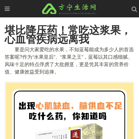
堪比降压药！常吃这浆果，
心血管疾病远离我
要是问大家爱吃的水果，不知蓝莓能成为多少人的首选
答案呢?作为“水果皇后”、“浆果之王”，蓝莓以其口感细腻、
风味十足的特点俘虏了大批拥趸，更是凭其丰富的营养价
值、健康效益受到追捧。